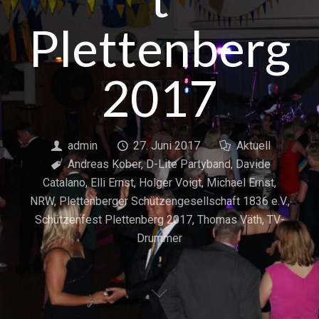
Plettenberg
2017
admin
27. Juni 2017
Aktuell
Andreas Kober
,
D-Lite Partyband
,
Davide
Catalano
,
Elli Ernst
,
Holger Voigt
,
Michael Ernst
,
NRW
,
Plettenberger Schützengesellschaft 1836 e.V.
,
Schützenfest Plettenberg 2017
,
Thomas Väth
,
TV-
Drummer